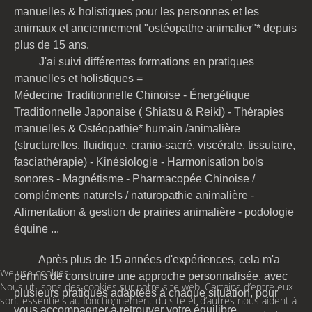
manuelles & holistiques pour les personnes et les
animaux et anciennement "ostéopathe animalier"* depuis
plus de 15 ans.
J'ai suivi différentes formations en pratiques
manuelles et holistiques =
Médecine Traditionnelle Chinoise -
Énergétique
Traditionnelle Japonaise
( Shiatsu & Reiki) - Thérapies
manuelles & Ostéopathie* humain /animalière
(structurelles, fluidique, cranio-sacré, viscérale, tissulaire,
fasciathérapie) - Kinésiologie - Harmonisation bols
sonores - Magnétisme - Pharmacopée Chinoise /
compléments naturels / naturopathie animalière -
Alimentation & gestion de prairies animalière - podologie
équine ...
Après plus de 15 années d'expériences, cela m'a
We use cookies
permis de construire une approche personnalisée, avec
Nous utilisons des cookies sur notre site web. Certains d’entre eux
plusieurs pratiques adaptées à chaque situation, pour
sont essentiels au fonctionnement du site et d’autres nous aident à
vous accompagner à retrouver votre équilibre