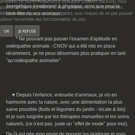
améliorer ce site et l’expérience utilisateur (cookies traceurs). Vous
énergétique émotionnel & physique, ainsi que pour le
pouvez décider vous-même si vous autorisez ou non ces cookies.
Merci de noter que, si vous les rejetez, vous risquez de ne pas pouvoir
bien-être de vos animaux.
utiliser l’ensemble des fonctionnalités du site.
OK
JE REFUSE
* Ne pouvant pas passer l'examen d'aptitude en
ostéopathie animale - CNOV qui a été mis en place
récemment, je ne peux désormais plus pratiquer en tant
"qu'ostéopathe animalier".
♥ Depuis l'enfance, entourée d'animaux, je vis en
harmonie avec la nature, avec une alimentation la plus
saine possible (fruits et légumes du jardin - locale & bio)
et je suis soignée par les thérapies manuelles et les soins
naturels, (ce n'est pas juste un "effet de mode" pour moi).
De là est née mon envie de pouvoir les pratiquer et vous