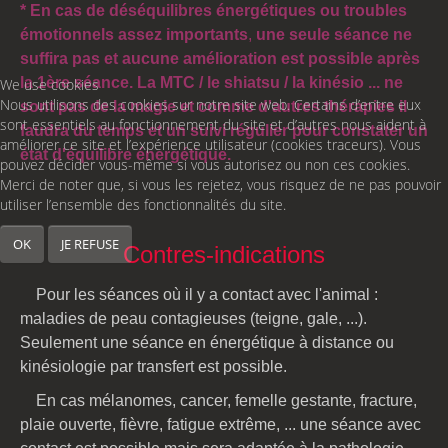
*
En cas de déséquilibres énergétiques ou troubles
émotionnels assez importants
,
une seule séance ne
suffira pas et aucune amélioration est possible après
la 1ère séance. La MTC / le shiatsu / la kinésio ... ne
We use cookies
Nous utilisons des cookies sur notre site web. Certains d’entre eux
sont pas de la magie et comme d'autres thérapies il
sont essentiels au fonctionnement du site et d’autres nous aident à
faudra du temps
et un suivi régulier
pour constater un
améliorer ce site et l’expérience utilisateur (cookies traceurs). Vous
état d'équilibre énergétique.
pouvez décider vous-même si vous autorisez ou non ces cookies.
Merci de noter que, si vous les rejetez, vous risquez de ne pas pouvoir
utiliser l’ensemble des fonctionnalités du site.
OK
JE REFUSE
Contres-indications
Pour les séances où il y a contact avec l'animal :
maladies de peau contagieuses (teigne, gale, ...).
Seulement une séance en énergétique à distance ou
kinésiologie par transfert est possible.
En cas mélanomes, cancer, femelle gestante, fracture,
plaie ouverte, fièvre, fatigue extrême, ... une séance avec