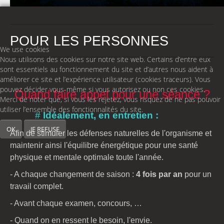
POUR LES PERSONNES
We use cookies
Nous utilisons des cookies sur notre site web. Certains d’entre eux
sont essentiels au fonctionnement du site et d’autres nous aident à
améliorer ce site et l’expérience utilisateur (cookies traceurs). Vous
pouvez décider vous-même si vous autorisez ou non ces cookies.
Quand faire appel pour une séance ?
Merci de noter que, si vous les rejetez, vous risquez de ne pas pouvoir
utiliser l’ensemble des fonctionnalités du site.
#
Idéalement, en entretien :
OK
JE REFUSE
Afin de stimuler les défenses naturelles de l'organisme et
maintenir ainsi l'équilibre énergétique pour une santé
physique et mentale optimale toute l'année.
- A chaque changement de saison :
4 fois par an
pour un
travail complet.
- Avant chaque examen, concours, …
- Quand on en ressent le besoin, l'envie.