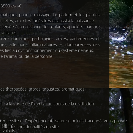
500 av-J-C.
omatiques pour le massage. Le parfum et les plantes
ielles, aux rites funéraires et aussi à la naissance.
réservée à la naissance des enfants, appelée chambre
nveillants.
eux domaines: pathologies virales, bactériennes et
ganes, affections inflammatoires et douloureuses des
bles liés au dysfonctionnement du système nerveux.
e l’animal ou de la personne.
:
tes (herbacées, arbres, arbustes) aromatiques
 à la sortie de l’alambic au cours de la distillation
r ce site et l’expérience utilisateur (cookies traceurs). Vous pouvez
anique.
mble des fonctionnalités du site.
volatils.