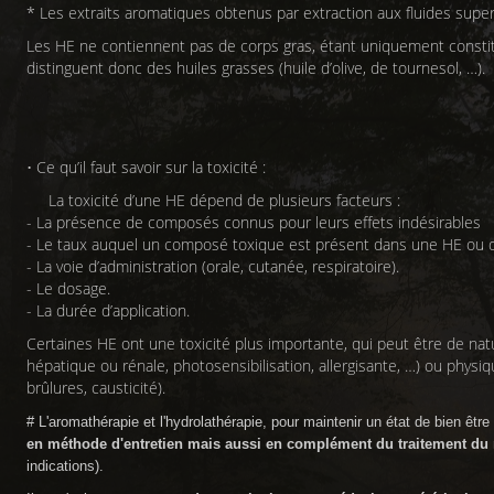
* Les extraits aromatiques obtenus par extraction aux fluides super
Les HE ne contiennent pas de corps gras, étant uniquement constit
distinguent donc des huiles grasses (huile d’olive, de tournesol, …).
• Ce qu’il faut savoir sur la toxicité :
La toxicité d’une HE dépend de plusieurs facteurs :
- La présence de composés connus pour leurs effets indésirables
- Le taux auquel un composé toxique est présent dans une HE ou d
- La voie d’administration (orale, cutanée, respiratoire).
- Le dosage.
- La durée d’application.
Certaines HE ont une toxicité plus importante, qui peut être de natu
hépatique ou rénale, photosensibilisation, allergisante, …) ou physi
brûlures, causticité).
# L'aromathérapie et l'hydrolathérapie, pour maintenir un état de bien êtr
en méthode d'entretien mais aussi en complément du traitement du
indications).