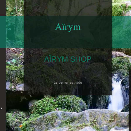
Aïrym
AÏRYM SHOP
Le panier est vide