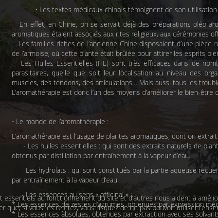
• Les textes médicaux chinois témoignent de son utilisation 3
En effet, en Chine, on se servait déjà des préparations oléo-ar
aromatiques étaient associés aux rites religieux, aux cérémonies offic
Les familles riches de l’ancienne Chine disposaient d’une pièce 
de l’armoise, où cette plante étai
t brûlée pour attirer les esprits bie
Les Huiles Essentielles (HE) sont très efficaces dans de nombr
parasitaires, quelle que soit leur localisation au niveau des or
muscles, des tendons, des articulations… Mais aussi tous les trou
L’aromathérapie est donc l’un des moyens d’améliorer le bien-être d
• Le monde de l’aromathérapie :
L’aromathérapie est l’usage de plantes aromatiques, dont on extrait 
- Les huiles essentielles : qui sont des extraits naturels de plan
obtenus par distillation par entraînement à la vapeur d’eau.
- Les hydrolats : qui sont constitués par la partie aqueuse recueillie
par entraînement à la vapeur d’eau.
- Les essences au sens « officinal » :
 essentiels au fonctionnement du site et d’autres nous aident à améliore
* Les essences de zestes d’agrumes, obtenues par expression méc
que, si vous les rejetez, vous risquez de ne pas pouvoir utiliser l’ense
* Les essences absolues, obtenues par extraction avec ses solvants 