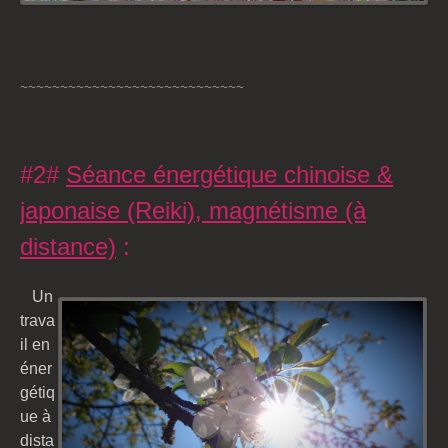
~~~~~~~~~~~~~~~~~~~~~~~~~~~~
#2#
Séance énergétique chinoise &
japonaise (Reiki), magnétisme (à
distance)
:
Un
trava
il en
éner
gétiq
ue à
dista