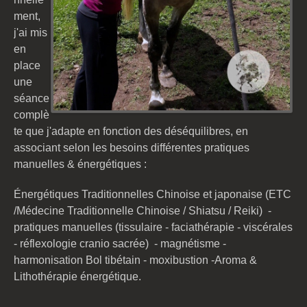
ment,
j'ai mis
en
place
une
séance
complè
te que j'adapte en fonction des déséquilibres,
en
associant selon les besoins
différentes
pratiques
manuelles & énergétiques :
Énergétiques Traditionnelles Chinoise et japonaise (ETC
/Médecine Traditionnelle Chinoise / Shiatsu
/ Reiki) -
pratiques manuelles (tissulaire - faciathérapie
- viscérales
-
réflexologie cranio sacrée) - magnétisme -
harmonisation Bol tibétain - moxibustion -Aroma &
Lithothérapie énergétique.