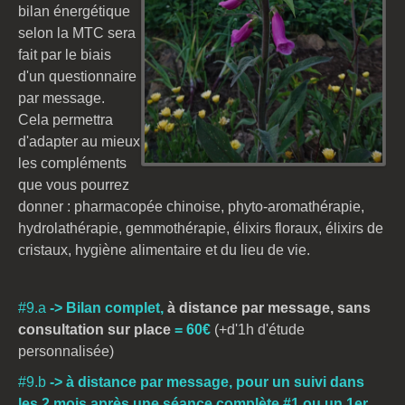
bilan énergétique
selon la MTC sera
fait par le biais
d'un questionnaire
par message.
Cela permettra
d'adapter au mieux
les compléments
que vous pourrez
donner : pharmacopée chinoise, phyto-aromathérapie,
hydrolathérapie, gemmothérapie, élixirs floraux, élixirs de
cristaux,
hygiène alimentaire et du lieu de vie.
#9.a
-> Bilan complet,
à distance par message
, sans
consultation sur place
= 60€
(+d'1h d'étude
personnalisée)
#9.b
->
à distance par message
,
pour un suivi dans
les 2 mois après une séance complète #1 ou un 1er